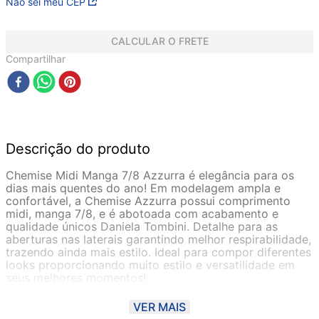
Não sei meu CEP
CALCULAR O FRETE
Compartilhar
Descrição do produto
Chemise Midi Manga 7/8 Azzurra é elegância para os
dias mais quentes do ano! Em modelagem ampla e
confortável, a Chemise Azzurra possui comprimento
midi, manga 7/8, e é abotoada com acabamento e
qualidade únicos Daniela Tombini. Detalhe para as
aberturas nas laterais garantindo melhor respirabilidade,
trazendo ainda mais estilo. Ideal para compor diferentes
looks proporcionando muito estilo e versatilidade em
seus melhores momentos!
Confeccionado em tecido Fluity, uma malha compacta
VER MAIS
produzida com elastano e microfibra de nylon