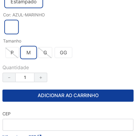
Estampado
Cor
:
AZUL-MARINHO
Tamanho
P
M
G
GG
Quantidade
－
＋
ADICIONAR AO CARRINHO
CEP