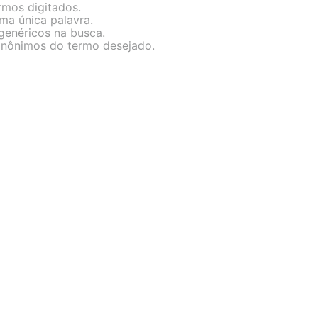
rmos digitados.
uma única palavra.
 genéricos na busca.
 sinônimos do termo desejado.