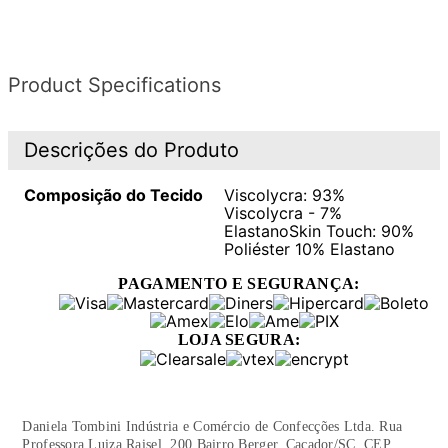
fusão da fibra de elastano com o fio de viscose,
gerando um tecido leve e confortável de fácil cuidado.
É uma das principais bases usadas em nossa marca por
sua maciez e conforto.
Product Specifications
Confeccionado em Skin Touch, tecido extremamente
macio. Seu toque aconchegante proporciona conforto
térmico e uma sutil sensação de bem-estar. A
Descrições do Produto
combinação de poliéster com o elastano garante
durabilidade e praticidade no seu dia a dia.
Composição do Tecido
Viscolycra: 93%
...
Viscolycra - 7%
Luiz Felipe veste P.
ElastanoSkin Touch: 90%
Altura: 1,84m, tórax: 102cm, manequim: 40
Poliéster 10% Elastano
PAGAMENTO E SEGURANÇA:
LOJA SEGURA:
Daniela Tombini Indústria e Comércio de Confecções Ltda. Rua
Professora Luiza Raisel, 200 Bairro Berger. Caçador/SC .CEP