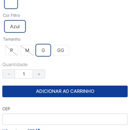
Cor Filtro
Azul
Tamanho
P
M
G
GG
Quantidade
－
＋
ADICIONAR AO CARRINHO
CEP