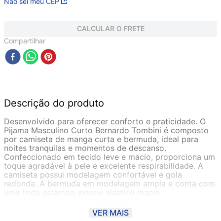
Não sei meu CEP
CALCULAR O FRETE
Compartilhar
Descrição do produto
Desenvolvido para oferecer conforto e praticidade. O
Pijama Masculino Curto Bernardo Tombini é composto
por camiseta de manga curta e bermuda, ideal para
noites tranquilas e momentos de descanso.
Confeccionado em tecido leve e macio, proporciona um
toque agradável à pele e excelente respirabilidade. A
camiseta possui modelagem confortável e gola
redonda. A bermuda em modelagem ampla e conta com
uma linda estampa, possui elástico macio
proporcionando uma noite confortável.
VER MAIS
Confeccionada em Viscolycra, tecido proveniente da