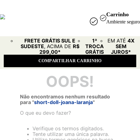
Carrinho
Ambiente seguro
FRETE GRÁTIS SUL E
1ª
EM ATÉ
4X
SUDESTE
, ACIMA DE
R$
TROCA
SEM
299,00*
GRÁTIS
JUROS*
COMPARTILHAR CARRINHO
OOPS!
Não encontramos nenhum resultado
para "
short-doll-joana-laranja
"
O que eu devo fazer?
Verifique os termos digitados.
Tente utilizar uma única palavra.
Utilize termos genéricos na busca.