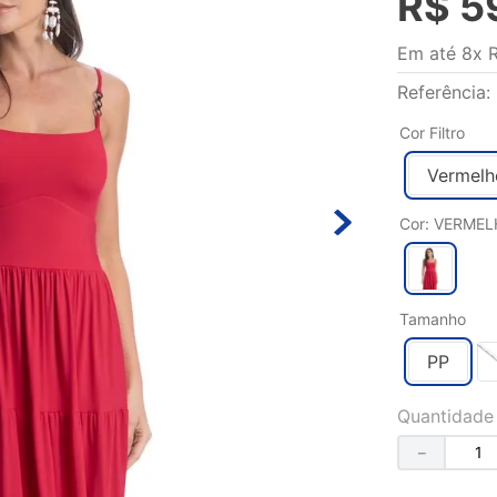
R$
5
Em até
8
x
Referência
:
Cor Filtro
Vermelh
Cor
:
VERMEL
Tamanho
PP
Quantidade
－