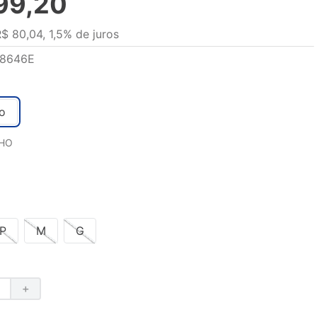
99
,
20
R$
80
,
04
,
1,5%
de juros
8646E
o
HO
P
M
G
＋